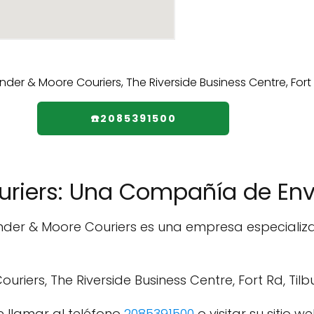
☎️2085391500
riers: Una Compañía de Enví
ander & Moore Couriers es una empresa especializa
ouriers, The Riverside Business Centre, Fort Rd, Ti
 llamar al teléfono
2085391500
o visitar su sitio we