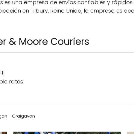
s es una empresa de envíos confiables y rápidos 
cación en Tilbury, Reino Unido, la empresa es acce
er & Moore Couriers
!!
ble rates
rgan - Craigavon