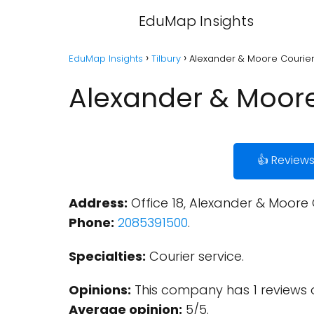
EduMap Insights
EduMap Insights
Tilbury
Alexander & Moore Couriers
Alexander & Moore 
👍 Review
Address:
Office 18, Alexander & Moore C
Phone:
2085391500
.
Specialties:
Courier service.
Opinions:
This company has 1 reviews 
Average opinion:
5/5.