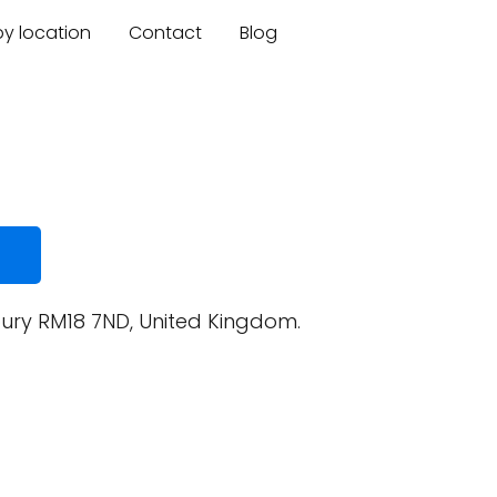
by location
Contact
Blog
lbury RM18 7ND, United Kingdom.