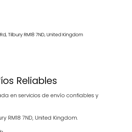
os Reliables
da en servicios de envío confiables y
lbury RM18 7ND, United Kingdom.
b.