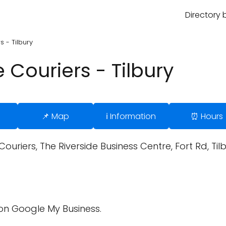
Directory 
 - Tilbury
Couriers - Tilbury
s
📌 Map
ℹ️ Information
⏰ Hours
ouriers, The Riverside Business Centre, Fort Rd, Ti
on Google My Business.