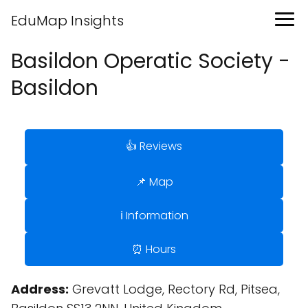
EduMap Insights
Basildon Operatic Society -
Basildon
👍 Reviews
📌 Map
ℹ️ Information
⏰ Hours
Address:
Grevatt Lodge, Rectory Rd, Pitsea,