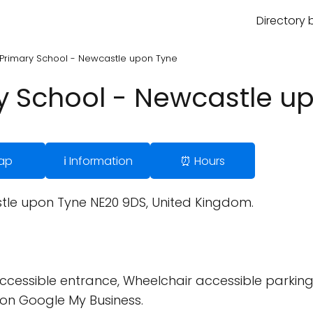
Directory 
 Primary School - Newcastle upon Tyne
ry School - Newcastle u
ap
ℹ️ Information
⏰ Hours
tle upon Tyne NE20 9DS, United Kingdom.
cessible entrance, Wheelchair accessible parking 
on Google My Business.