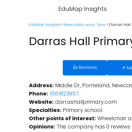
EduMap Insights
EduMap Insights
Newcastle upon Tyne
Darras Hall
Darras Hall Prima
👍 Reviews
📌 M
Address:
Middle Dr, Ponteland, Newcas
Phone:
1661823857
.
Website:
darrashallprimary.com
Specialties:
Primary school.
Other points of interest:
Wheelchair ac
Opinions:
This company has 0 reviews 