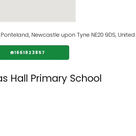
☎️1661823857
s Hall Primary School