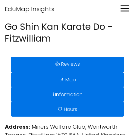
EduMap Insights
Go Shin Kan Karate Do -
Fitzwilliam
👍 Reviews
📌 Map
ℹ️ Information
⏰ Hours
Address:
Miners Welfare Club, Wentworth