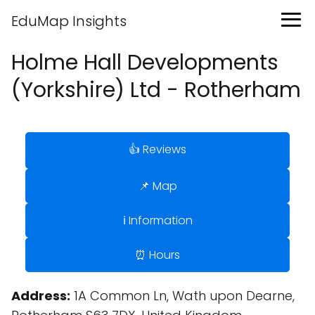
EduMap Insights
Holme Hall Developments
(Yorkshire) Ltd - Rotherham
👍 Reviews
📌 Map
ℹ️ Information
⏰ Hours
Address:
1A Common Ln, Wath upon Dearne,