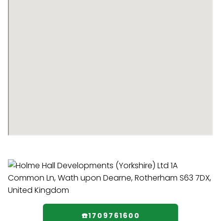
☎️1709761600