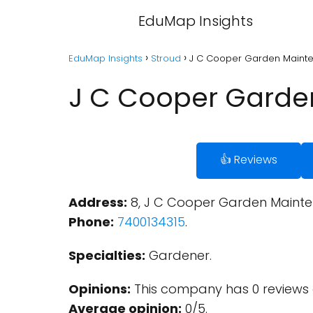
EduMap Insights
EduMap Insights
Stroud
J C Cooper Garden Mainte
J C Cooper Garde
👍 Reviews
Address:
8, J C Cooper Garden Maintena
Phone:
7400134315
.
Specialties:
Gardener.
Opinions:
This company has 0 reviews 
Average opinion:
0/5.