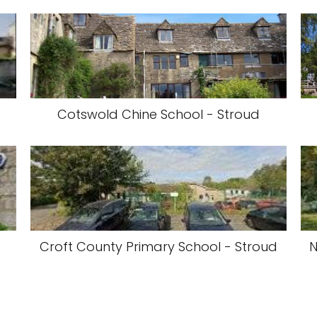
Cotswold Chine School - Stroud
Croft County Primary School - Stroud
N