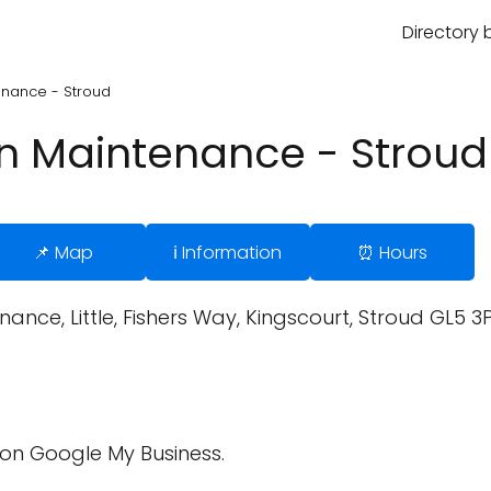
Directory 
nance - Stroud
n Maintenance - Stroud
📌 Map
ℹ️ Information
⏰ Hours
nce, Little, Fishers Way, Kingscourt, Stroud GL5 3
on Google My Business.