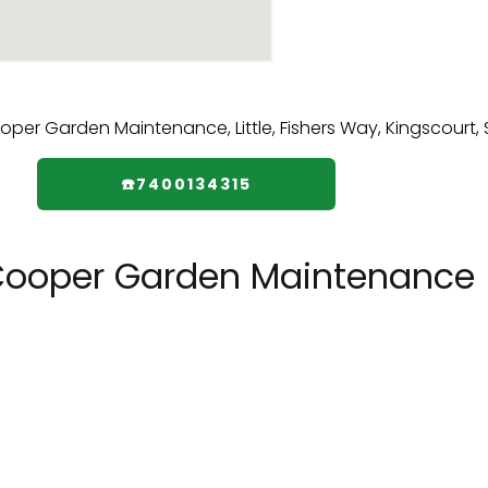
☎️7400134315
Cooper Garden Maintenance