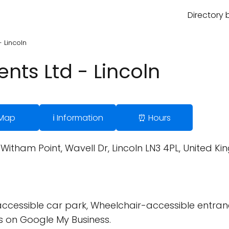
Directory 
 Lincoln
nts Ltd - Lincoln
 Map
ℹ️ Information
⏰ Hours
Witham Point, Wavell Dr, Lincoln LN3 4PL, United K
cessible car park, Wheelchair-accessible entran
 on Google My Business.