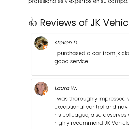
profesionales y expertos en su campo.
👍 Reviews of JK Vehi
steven D.
I purchased a car from jk cla
good service
Laura W.
I was thoroughly impressed wi
exceptional control and nav
his colleague, also deserve
highly recommend JK Vehicle 