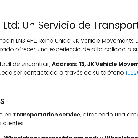
Ltd: Un Servicio de Transpor
incoln LN3 4PL, Reino Unido, JK Vehicle Movements
ado ofrecer una experiencia de alta calidad a sus
ácil de encontrar,
Address: 13, JK Vehicle Movem
puede ser contactada a través de su teléfono
152
os
za en
Transportation service
, ofreciendo una am
clientes.
su
Wheelchair-accessible car park
y
Wheelchair