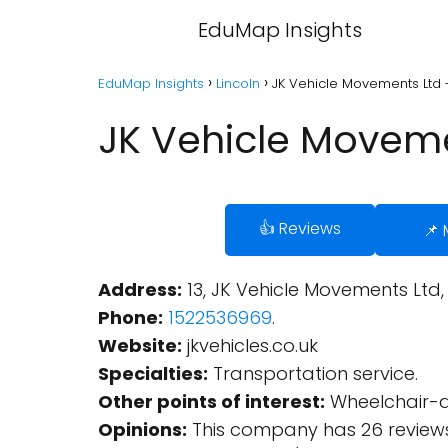
EduMap Insights
EduMap Insights
Lincoln
JK Vehicle Movements Ltd -
JK Vehicle Moveme
👍 Reviews
📌
Address:
13, JK Vehicle Movements Ltd, 
Phone:
1522536969
.
Website:
jkvehicles.co.uk
Specialties:
Transportation service.
Other points of interest:
Wheelchair-ac
Opinions:
This company has 26 reviews