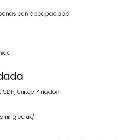
ersonas con discapacidad
nido
ndada
10 9DH, United Kingdom.
aining.co.uk/