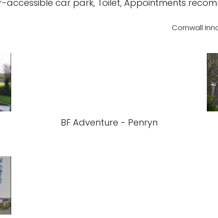
air-accessible car park, Toilet, Appointments rec
Cornwall Inn
BF Adventure - Penryn