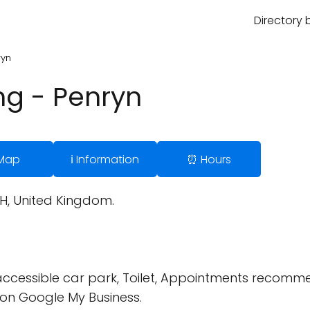
Directory 
ryn
ng - Penryn
 Map
ℹ️ Information
⏰ Hours
H, United Kingdom.
ccessible car park, Toilet, Appointments recomm
on Google My Business.