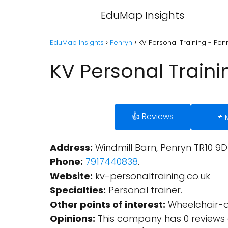
EduMap Insights
EduMap Insights
Penryn
KV Personal Training - Pen
KV Personal Traini
👍 Reviews
📌
Address:
Windmill Barn, Penryn TR10 9D
Phone:
7917440838
.
Website:
kv-personaltraining.co.uk
Specialties:
Personal trainer.
Other points of interest:
Wheelchair-a
Opinions:
This company has 0 reviews 