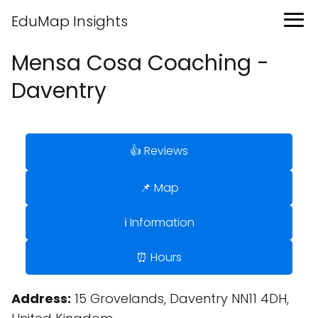
EduMap Insights
Mensa Cosa Coaching -
Daventry
👍 Reviews
📌 Map
ℹ️ Information
⏰ Hours
Address:
15 Grovelands, Daventry NN11 4DH,