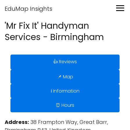
EduMap Insights
'Mr Fix It' Handyman
Services - Birmingham
👍 Reviews
📌 Map
ℹ️ Information
⏰ Hours
Address:
38 Frampton Way, Great Barr,