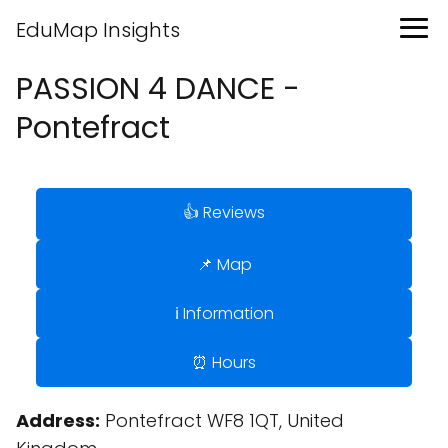
EduMap Insights
PASSION 4 DANCE -
Pontefract
👍 Reviews
📌 Map
ℹ️ Information
⏰ Hours
Address:
Pontefract WF8 1QT, United