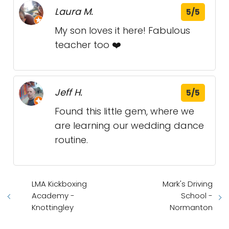
Laura M.
5/5
My son loves it here! Fabulous
teacher too ❤️
Jeff H.
5/5
Found this little gem, where we
are learning our wedding dance
routine.
LMA Kickboxing
Mark's Driving
Academy -
School -
Knottingley
Normanton