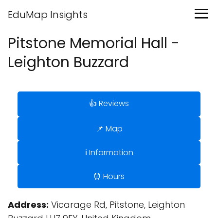
EduMap Insights
Pitstone Memorial Hall -
Leighton Buzzard
👍 Reviews
📌 Map
ℹ️ Information
⏰ Hours
Address:
Vicarage Rd, Pitstone, Leighton