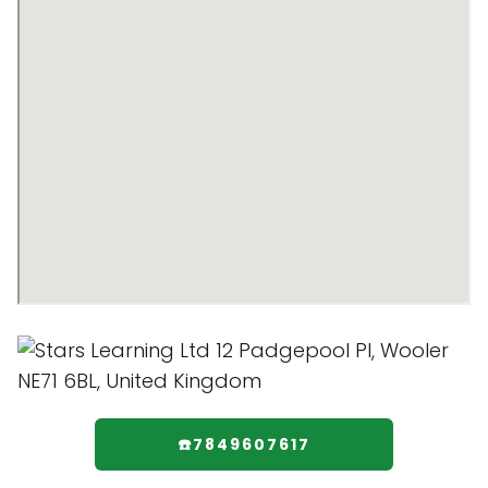
☎️7849607617