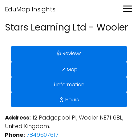
EduMap Insights
Stars Learning Ltd - Wooler
👍 Reviews
📌 Map
ℹ️ Information
⏰ Hours
Address:
12 Padgepool Pl, Wooler NE71 6BL,
United Kingdom.
Phone:
7849607617
.