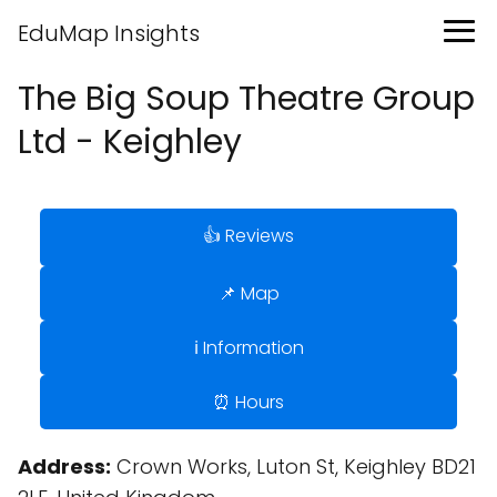
EduMap Insights
The Big Soup Theatre Group
Ltd - Keighley
👍 Reviews
📌 Map
ℹ️ Information
⏰ Hours
Address:
Crown Works, Luton St, Keighley BD21