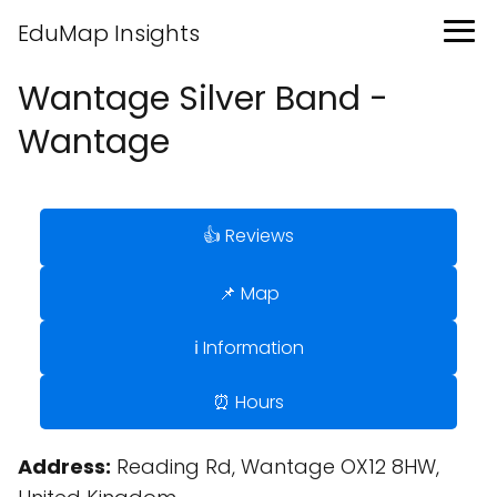
EduMap Insights
Wantage Silver Band -
Wantage
👍 Reviews
📌 Map
ℹ️ Information
⏰ Hours
Address:
Reading Rd, Wantage OX12 8HW,