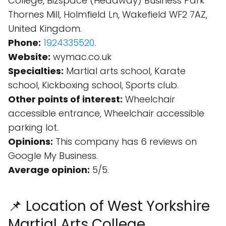
College, Bizspace (Headway) Business Park
Thornes Mill, Holmfield Ln, Wakefield WF2 7AZ,
United Kingdom.
Phone:
1924335520
.
Website:
wymac.co.uk
Specialties:
Martial arts school, Karate
school, Kickboxing school, Sports club.
Other points of interest:
Wheelchair
accessible entrance, Wheelchair accessible
parking lot.
Opinions:
This company has 6 reviews on
Google My Business.
Average opinion:
5/5.
📌 Location of West Yorkshire
Martial Arts College