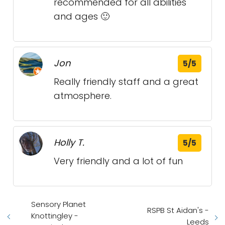
recommended for all abilities
and ages 🙂
Jon
5/5
Really friendly staff and a great
atmosphere.
Holly T.
5/5
Very friendly and a lot of fun
Sensory Planet
RSPB St Aidan's -
Knottingley -
Leeds