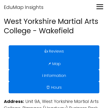
EduMap Insights
West Yorkshire Martial Arts
College - Wakefield
👍 Reviews
📌 Map
ℹ️ Information
⏰ Hours
Address:
Unit 9A, West Yorkshire Martial Arts