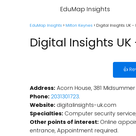
EduMap Insights
EduMap Insights
Milton Keynes
Digital Insights UK -
Digital Insights UK
👍 Re
Address:
Acorn House, 381 Midsummer B
Phone:
2031301723
.
Website:
digitalinsights-uk.com
Specialties:
Computer security servic
Other points of interest:
Online appoin
entrance, Appointment required.