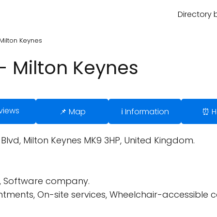
Directory 
 Milton Keynes
 - Milton Keynes
views
📌 Map
ℹ️ Information
⏰ H
lvd, Milton Keynes MK9 3HP, United Kingdom.
e, Software company.
tments, On-site services, Wheelchair-accessible 