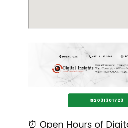
☎️2031301723
⏰ Open Hours of Digita