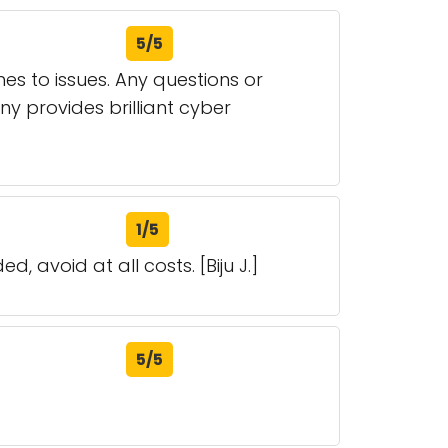
5/5
mes to issues. Any questions or
y provides brilliant cyber
1/5
 avoid at all costs. [Biju J.]
5/5