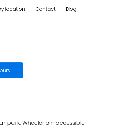
by location
Contact
Blog
ours
car park, Wheelchair-accessible