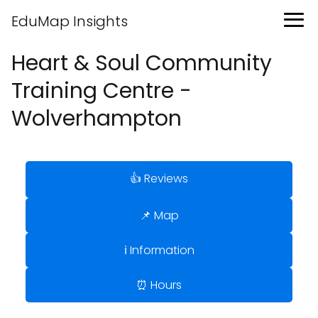
EduMap Insights
Heart & Soul Community
Training Centre -
Wolverhampton
👍 Reviews
📌 Map
ℹ️ Information
⏰ Hours