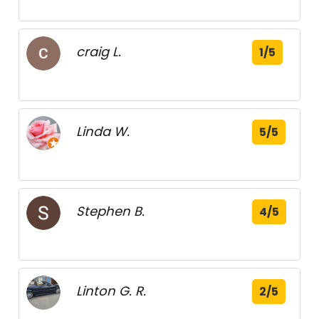
craig L.
1/5
Linda W.
5/5
Stephen B.
4/5
Linton G. R.
2/5