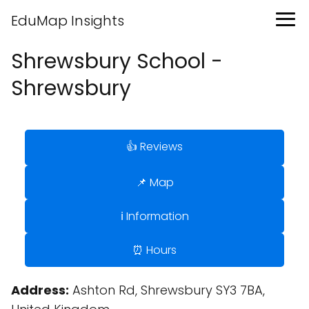
EduMap Insights
Shrewsbury School -
Shrewsbury
👍 Reviews
📌 Map
ℹ️ Information
⏰ Hours
Address:
Ashton Rd, Shrewsbury SY3 7BA,