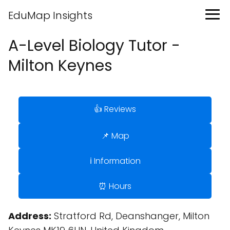
EduMap Insights
A-Level Biology Tutor -
Milton Keynes
👍 Reviews
📌 Map
ℹ️ Information
⏰ Hours
Address:
Stratford Rd, Deanshanger, Milton