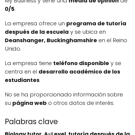
My Business y tiene una
media de opinión
de
0/5
.
La empresa ofrece un
programa de tutoría
después de la escuela
y se ubica en
Deanshanger, Buckinghamshire
en el Reino
Unido.
La empresa tiene
teléfono disponible
y se
centra en el
desarrollo académico de los
estudiantes
.
No se ha proporcionado información sobre
su
página web
o otros datos de interés.
Palabras clave
Biology tutor
,
A-Level
,
tutoría después de la