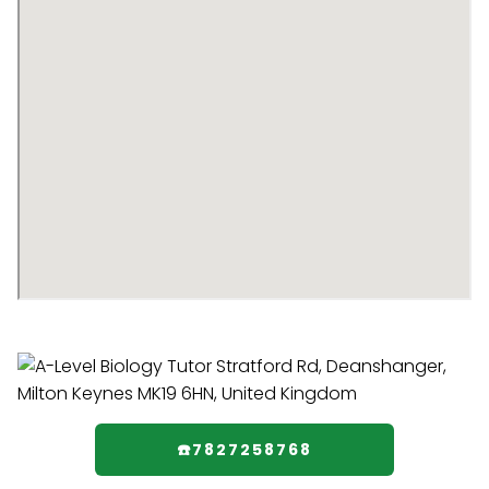
☎️7827258768